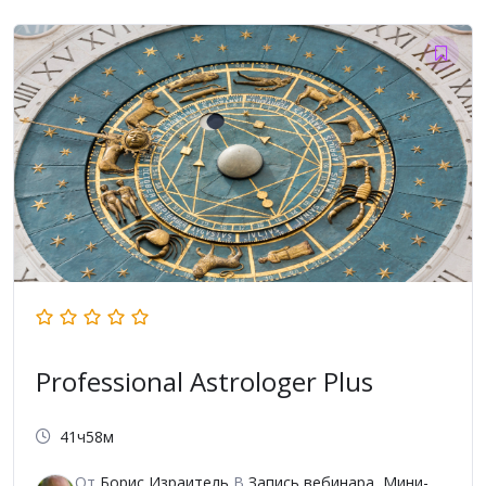
Professional Astrologer Plus
41ч58м
От
Борис Израитель
В
Запись вебинара
,
Мини-