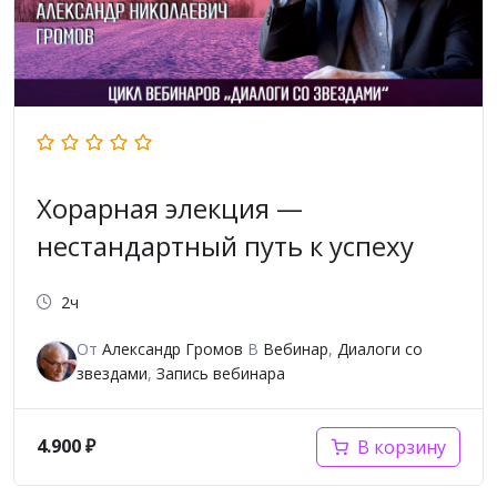
Хорарная элекция —
нестандартный путь к успеху
2ч
От
Александр Громов
В
Вебинар
,
Диалоги со
звездами
,
Запись вебинара
4.900
₽
В корзину