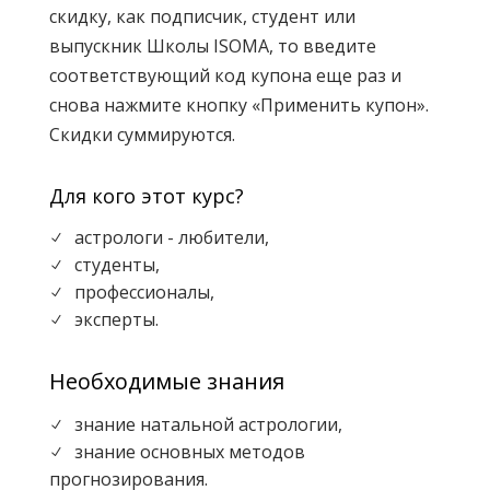
скидку, как подписчик, студент или
В этом цикле впервые выступят
Карен
выпускник Школы ISOMA, то введите
Мхитарян
,
Мариана Шканчикова
,
Александр
соответствующий код купона еще раз и
Громов
,
Михаил Левин
.
снова нажмите кнопку «Применить купон».
Вебинары охватывают множество как
Скидки суммируются.
традиционных так и достаточно редких
тем, таких как каббалистическая астрология,
Для кого этот курс?
руническая астрология, астрология
беременности, астрология ребенка, а также
астрологи - любители,
N
представят оригинальные авторские
студенты,
N
подходы и методы в профориентации,
профессионалы,
N
натальной и элективной астрологии.
эксперты.
N
Вебинары проходят на платформе Zoom.
Необходимые знания
Записи вебинары будут доступны в течение
трех месяцев.
знание натальной астрологии,
N
знание основных методов
N
прогнозирования.