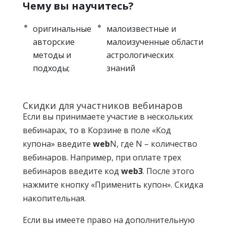
и разработке собственных методов и
Чему вы научитесь?
подходов.
оригинальные
малоизвестные и
Большинство выступающих астрологов
авторские
малоизученные области
занимается астрологией более 30 лет. Они
методы и
астрологических
авторы многочисленных публикаций,
подходы;
знаний
оригинальных методик, различных курсов
по астрологии, представители и
руководители ведущих астрологических
Скидки для участников вебинаров
школ Москвы и Санкт-Петербурга.
Если вы принимаете участие в нескольких
вебинарах, то в Корзине в поле «Код
В первом цикле вебинаров "Диалогов"
купона» введите
web
N, где N – количество
выступили
Алексей Голоушкин
,
Семира
,
Владимир Поляков
вебинаров. Например, при оплате трех
,
Сергей Курапов
,
Борис
Израитель
.
вебинаров введите код
web3
. После этого
нажмите кнопку «Применить купон». Скидка
Во втором цикле повторно выступят со
накопительная.
своими вебинарами
Игорь Подольский
,
Владимир Горбацевич
,
Павел Криворучко
.
Если вы имеете право на дополнительную