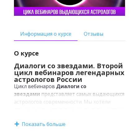
Информация о курсе
Отзывы
О курсе
Диалоги со звездами. Второй
цикл вебинаров легендарных
астрологов России
Цикл вебинаров
Диалоги со
звездами
представляет самых выдающихся
астрологов современности. Мы хотели
познакомить астрологическое сообщество с
теми, кто не сидит в "инстаграмах" и не
Показать больше
вещает с голубых экранов, а тратили свое
время на углубленное изучение астрологии