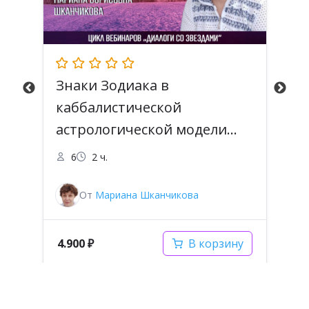
Знаки Зодиака в
Х
каббалистической
н
астрологической модели
у
Авессалома Подводного
6
2 ч.
От
Мариана Шканчикова
4.900
₽
4
В корзину