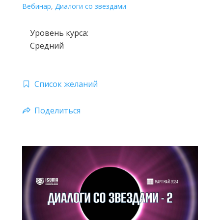
Вебинар
,
Диалоги со звездами
Уровень курса:
Средний
Список желаний
Поделиться