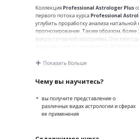
Коллекция
Professional Astrologer Plus
с
первого потока курса
Professional Astro
углубить проработку анализа натальной 
прогнозирование. Таким образом, более 
факультативной программы. Они ежегодн
подходящими по тематике. В 2024 году 
в себя 33 видеоурока и вебинара, которые
Показать больше
Мини-курсы
✯ „Введение в хорарную астрологию“,
Чему вы научитесь?
✯ «Введение в элективную астрологию»,
✯ «Введение в мунданную астрологию»,
вы получите представление о
✯ «Основы ректификации»,
различных видах астрологии и сферах
ее применения
Коллекции вебинаров
✪ «Основы астрологии»,
✪ «Синастрия»,
Содержимое курса