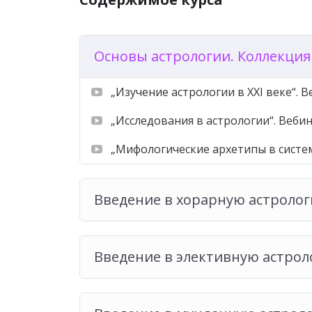
✪ «Профориентация»,
✪ «Прогнозирование»
Основы астрологии. Коллекция
Вебинары
✫ «Астрологическая психология. Эмоцион
„Изучение астрологии в XXI веке“. 
✫ «Релокационная астрология»
„Исследования в астрологии“. Веби
„Мифологические архетипы в систе
Введение в хорарную астролог
Введение в элективную астрол