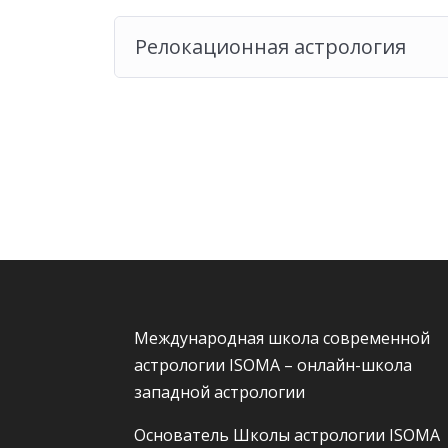
Релокационная астрология
Международная школа современной
астрологии ISOMA – онлайн-школа
западной астрологии
Основатель Школы астрологии ISOMA