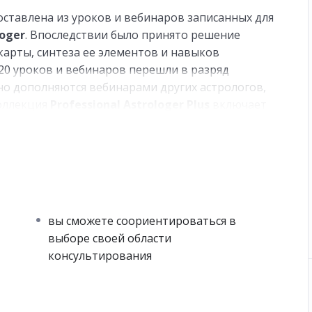
оставлена из уроков и вебинаров записанных для
loger
. Впоследствии было принято решение
карты, синтеза ее элементов и навыков
20 уроков и вебинаров перешли в разряд
о дополняются вебинарами других астрологов,
коллекция
Professional Astrologer Plus
включает
 длятся почти 42 часа.
вы сможете соориентироваться в
выборе своей области
консультирования