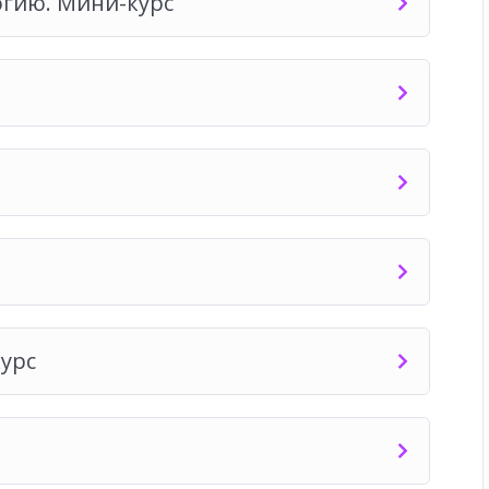
огию. Мини-курс
урс