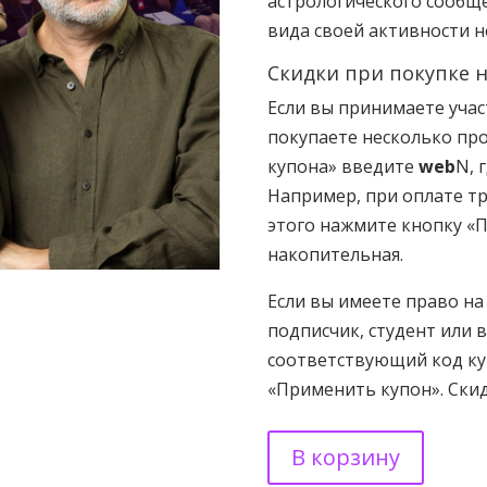
астрологического сообщ
вида своей активности н
Скидки при покупке 
Если вы принимаете учас
покупаете несколько про
купона» введите
web
N, 
Например, при оплате т
этого нажмите кнопку «
накопительная.
Если вы имеете право на
подписчик, студент или 
соответствующий код ку
«Применить купон». Ски
Количество
В корзину
товара