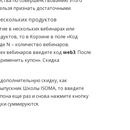
ества по совершенствованию этого
ельзя признать достаточными.
нескольких продуктов
тие в нескольких вебинарах или
дуктов, то в Корзине в поле «Код
где N – количество вебинаров.
рех вебинаров введите код
web3
. После
Применить купон». Скидка
 дополнительную скидку, как
выпускник Школы ISOMA, то введите
пона еще раз и снова нажмите кнопку
дки суммируются.