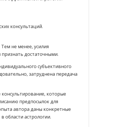
ких консультаций.
Тем не менее, усилия
я признать достаточными.
 индивидуального субъективного
едовательно, затруднена передача
е консультирование, которые
описанию предпосылок для
 опыта автора даны конкретные
в области астрологии.