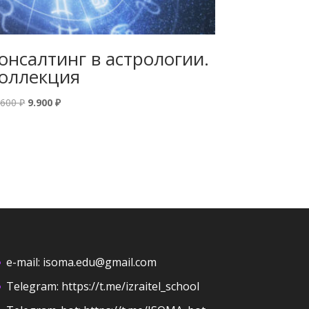
онсалтинг в астрологии.
оллекция
Первоначальная
Текущая
.600
₽
9.900
₽
цена
цена:
составляла
9.900 ₽.
11.600 ₽.
e-mail:
isoma.edu@gmail.com
Telegram:
https://t.me/izraitel_school