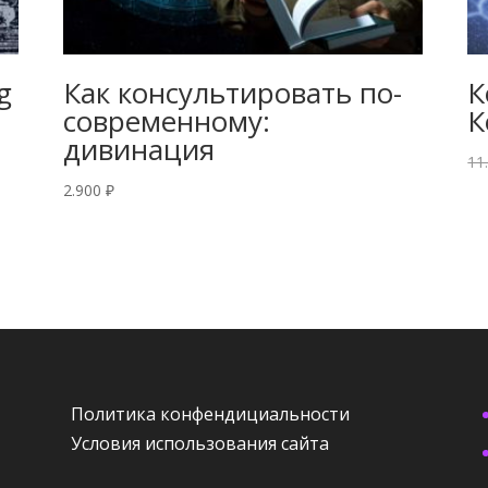
g
Как консультировать по-
К
современному:
К
дивинация
11
2.900
₽
Политика конфендициальности
Условия использования сайта