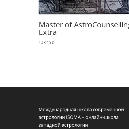
Master of AstroCounsellin
Extra
14.900
₽
Международная школа современной
астрологии ISOMA – онлайн-школа
западной астрологии