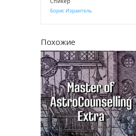
Спикер
Борис Израитель
Похожие