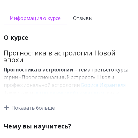
Информация о курсе
Отзывы
О курсе
Прогностика в астрологии Новой
эпохи
Прогностика в астрологии
– тема третьего курса
серии «Профессиональный астролог» Школы
профессиональной астрологии
Бориса Израителя
.
Также как и
астрологический символизм
, как и
интерпретация натальных карт
, прогностика в
Показать больше
астрологии приобретает новые черты,
соответствующие Эре Водолея. Изучение методов
прогнозирования с учетом их необходимой
Чему вы научитесь?
актуализации будет посвящен третий курс.