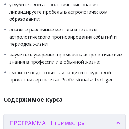
Содержание курса «Методы
углубите свои астрологические знания,
прогнозирования в Эру Водолея»
ликвидируете пробелы в астрологическом
образовании;
Интенсивный курс разбирает все основные вопросы
прогостили в астрологии, объединенные
освоите различные методы и техники
следующими темами:
астрологического прогнозирования событий и
периодов жизни;
принципы прогнозирования;
транзиты;
научитесь уверенно применять астрологические
дирекции;
знания в профессии и в обычной жизни;
возвращения;
сможете подготовить и защитить курсовой
прогрессии;
проект на сертификат Professional astrologer
другие методы прогноза.
ИТОГО: 24 — урока для изучения материалов III
триместра
Содержимое курса
7 — вебинаров – практикумов и ответов на вопросы
с участием Бориса Израителя
ПРОГРАММА III триместра
6 — домашних заданий (срок выполнения 7 – 10