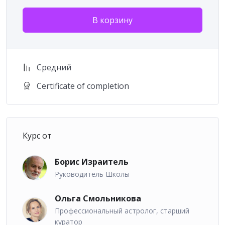
полностью самостоятельное обучение, курс по
В корзину
прогностике в астрологии предполагает высокую
активность слушателей. Кроме традиционных
промежуточных тестов курсантам будут
предложены индивидуальные и групповые
Средний
домашние задания, проекты, эссе, творческие
задания, разработка совместных прогнозов
Certificate of completion
начальных карт, итоговое тестирование. Особую
роль в курсе играют вебинары, на которых
разбираются домашние задания, прогнозы для
самих курсантов. Это делает обучение
Курс от
увлекательным и способствует большей
вовлеченности в образовательный процесс.
Борис Израитель
Руководитель Школы
Поддержка курсантов курса «Методы
прогнозирования в Эру Водолея»
Ольга Смольникова
В течение всего процесса обучения и следующего
Профессиональный астролог, старший
года курсанты общаются в чатах с куратором и
куратор