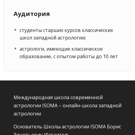
Для тех, кто решит пройти курс «Анализ и синтез в
современной натальной астрологии», может это
Аудитория
сделать в следующем учебном году.
Сертификация слушателей курса
студенты старших курсов классических
«Анализ и синтез в современной
школ западной астрологии;
натальной астрологии»
астрологи, имеющие классическое
Курсанты, успешно прошедшие итоговое
образование, с опытом работы до 10 лет
тестирование получают сертификат об окончании
курса.
Слушатели, прошедшие все три триместра и
успешно сдавшие курсовую работу получают
сертификат
Professional astrologer
, который
Международная школа современной
высылается по почте или вручается лично в
астрологии ISOMA – онлайн-школа западной
ежегодной церемонии, посвященной окончанию
астрологии
курса.
Основатель Школы астрологии ISOMA
Борис
Безусловным преимуществом курса является личное
Зиновьевич Израитель