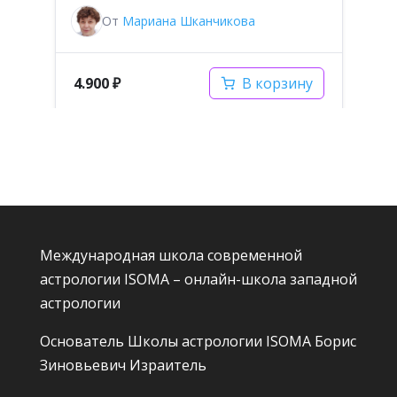
От
Мариана Шканчикова
4.900
₽
4
В корзину
Международная школа современной
астрологии ISOMA – онлайн-школа западной
астрологии
Основатель Школы астрологии ISOMA
Борис
Зиновьевич Израитель