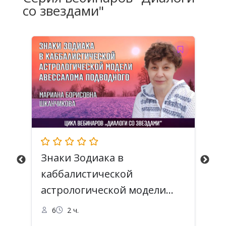
со звездами"
Знаки Зодиака в
Х
каббалистической
н
астрологической модели
у
Авессалома Подводного
6
2 ч.