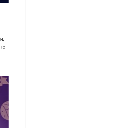
и,
его