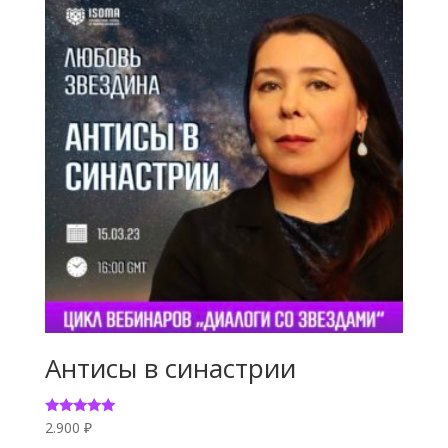
Антисы в синастрии
Оценка
2.900
₽
5.00