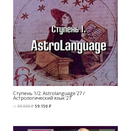
Ступень 1/2. Astrolanguage´27 /
Астрологический язык´27
Первоначальная
Текущая
65.000
₽
59.150
₽
ОТ:
цена
цена:
составляла
59.150 ₽.
65.000 ₽.