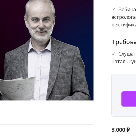
Вебина
N
астролог
ректифик
Требов
Слушат
N
натальную
3.000
₽