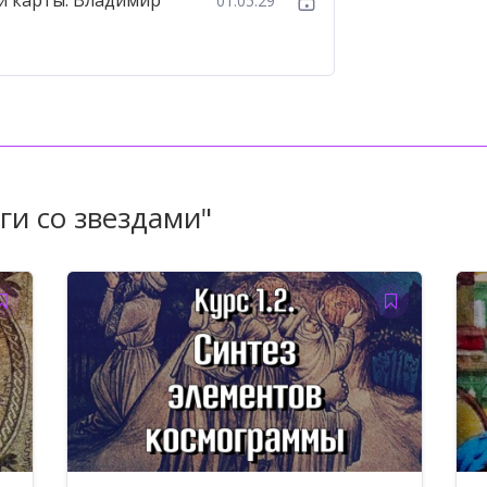
й карты. Владимир
01:05:29
ги со звездами"