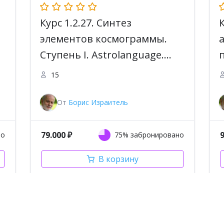
Курс 1.2.27. Синтез
элементов космограммы.
Ступень I. Astrolanguage.
Программа Master
15
Astrologer
От
Борис Израитель
79.000
₽
но
75% забронировано
В корзину