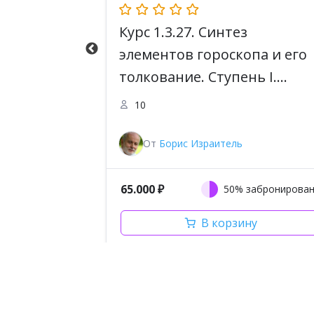
ьная
Курс 1.3.27. Синтез
нь 2.
элементов гороскопа и его
oger.
толкование. Ступень I.
Astrolanguage. Программа
10
Master Astrologer
От
Борис Израитель
65.000
₽
забронировано
50% забронирова
ну
В корзину