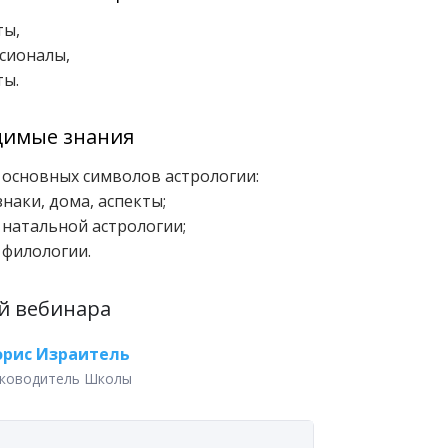
ты,
сионалы,
ты.
димые знания
 основных символов астрологии:
знаки, дома, аспекты;
 натальной астрологии;
 филологии.
й вебинара
орис Израитель
ководитель Школы