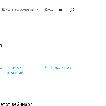
Школа астрологии
Вход
о
Список
Поделиться
желаний
 этот вебинар?