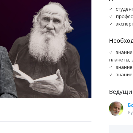
студен
N
профес
N
экспер
N
Необхо
знание
N
планеты, 
знание
N
знание
N
Ведущи
Б
Ру