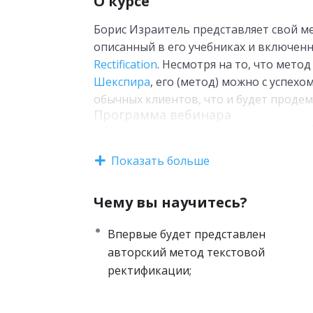
О курсе
Борис Израитель представляет свой м
описанный в его учебниках и включен
Rectification
. Несмотря на то, что мето
Шекспира
, его (метод) можно с успех
обычных клиентов, что и будет проде
Программа вебинара
История рождения метода текстовой
натальной карты Шекспира.
Показать больше
Демонстрация метода текстовой ре
Толстого.
Чему вы научитесь?
Лев Толстой как человек.
Лев Толстой как художник.
Впервые будет представлен
Хронология творчества.
авторский метод текстовой
Профильные произведения.
ректификации;
Асцендент и первые строки романов
Герои и положения планет.
Текстовый метод и проблемы авторс