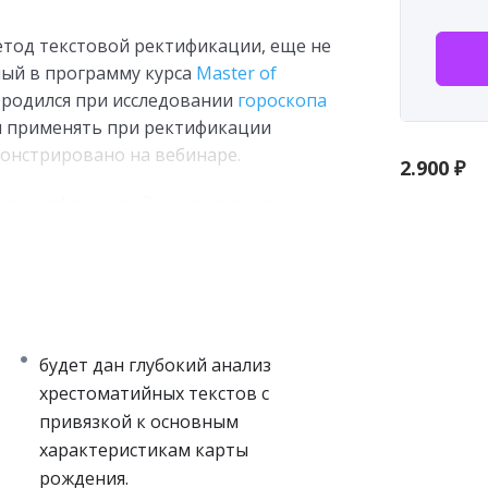
етод текстовой ректификации, еще не
ный в программу курса
Master of
д родился при исследовании
гороскопа
ом применять при ректификации
монстрировано на вебинаре.
2.900
₽
 ректификации. Реконструкция
ктификации на примере Льва
будет дан глубокий анализ
хрестоматийных текстов с
привязкой к основным
.
характеристикам карты
рождения.
тва в литературе.