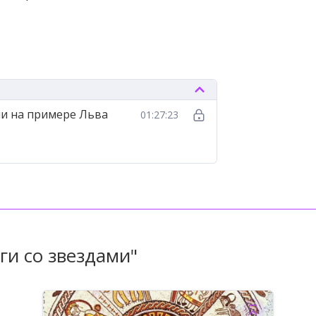
текстовой ректификации в
и на примере Льва
01:27:23
ги со звездами"