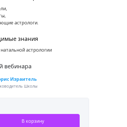
ли,
ты,
ющие астрологи.
димые знания
 натальной астрологии
й вебинара
орис Израитель
ководитель Школы
В корзину