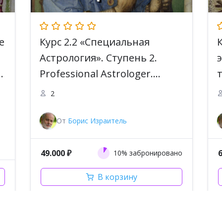
е
Курс 2.2 «Специальная
Астрология». Cтупень 2.
ь
Professional Astrologer.
Программа Master
2
Astrologer
От
Борис Израитель
49.000
₽
10% забронировано
В корзину