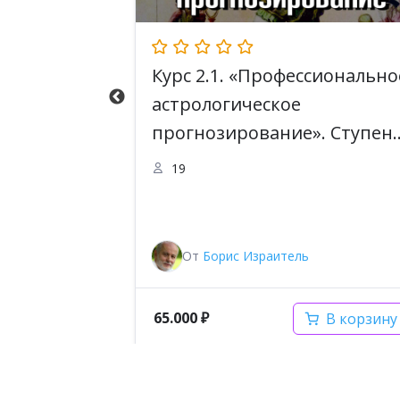
Курс 2.1. «Профессионально
астрологическое
Ступень I.
прогнозирование». Ступен
ограмма
2. Professional Astrologer.
19
Программа Master
Astrologer
От
Борис Израитель
забронировано
65.000
₽
ну
В корзину