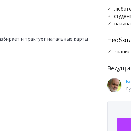
любите
N
студен
N
начина
N
азбирает и трактует натальные карты
Необхо
знание
N
Ведущи
Б
Ру