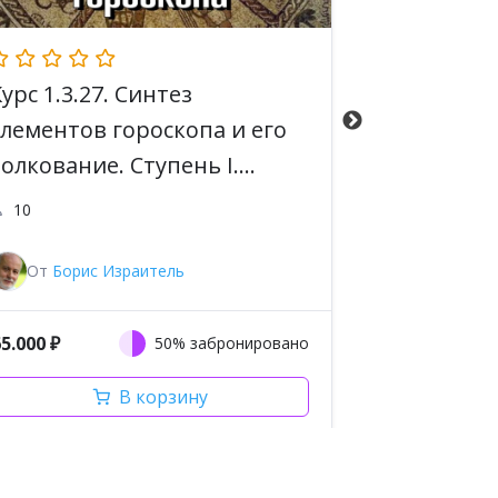
Курс 1.3.27. Синтез
Курс 1.2.2
элементов гороскопа и его
элементо
толкование. Ступень I.
Ступень I.
Astrolanguage. Программа
Программ
10
15
Master Astrologer
Astrologe
От
Борис Израитель
От
Борис
65.000
₽
79.000
₽
50% забронировано
В корзину