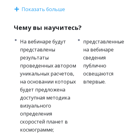
астрологической работы используется не
Показать больше
вся доступная информация. Изложение на
вебинаре практически полезных знаний
Чему вы научитесь?
призвано помочь астрологам восполнить
пробелы в этой области.
На вебинаре будут
представленные
Программа вебинара
Краткое описание проблемы.
представлены
на вебинаре
Краткое изложение устройства Солнечной
результаты
сведения
системы и геометрической природы
проведенных автором
публично
Зодиака.
уникальных расчетов,
освещаются
Краткое изложение базовых знаний о
на основании которых
впервые.
движении астрологических объектов в
будет предложена
Зодиаке.
доступная методика
Изложение астрономических
визуального
закономерностей, описывающих скорости
определения
движения планет.
скоростей планет в
Представление результатов вычислений
космограмме;
скоростей планет и теоретический анализ