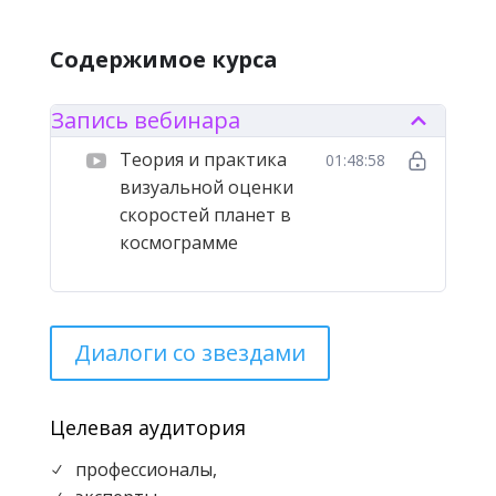
этих результатов.
Содержимое курса
Презентация алгоритма визуального
определения скоростей планет в Зодиаке.
Примеры использования алгоритма.
Запись вебинара
Теория и практика
01:48:58
визуальной оценки
скоростей планет в
космограмме
Диалоги со звездами
Целевая аудитория
профессионалы,
N