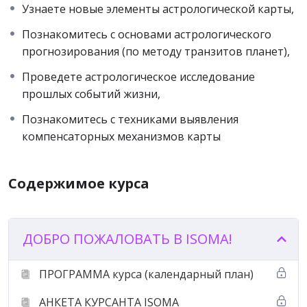
Узнаете новые элементы астрологической карты,
✵ Транзиты и порядок работы с ними
✵ Прогноз и ретрогноз по транзитам планет
Познакомитесь с основами астрологического
✵ Прогноз и Затмения
прогнозирования (по методу транзитов планет),
✵ Возвращения планет
Проведете астрологическое исследование
✵ Фракталы Зодиака
прошлых событий жизни,
✵ Сожженный Путь
✵ Планеты без курса
Познакомитесь с техниками выявления
✵ Запредельные планеты
компенсаторных механизмов карты
✵ Астероиды в Астрологии
✵ Антисы и средние точки карты
Содержимое курса
✵ Расчётные точки карты. Парс Фортуны
✵ Трансплутоновые планеты. Эрида
✵ Точки и зоны компенсации в карте
ДОБРО ПОЖАЛОВАТЬ В ISOMA!
Обучение астрологии для
ПРОГРАММА курса (календарный план)
начинающих в курсе «Начала
астрологического
АНКЕТА КУРСАНТА ISOMA