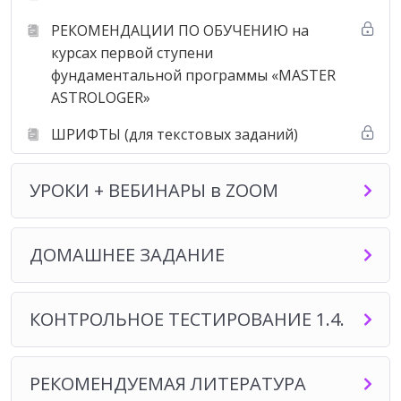
прогнозирования» это:
РЕКОМЕНДАЦИИ ПО ОБУЧЕНИЮ на
курсах первой ступени
фундаментальной программы «MASTER
✓ 42 урока в видео — и текстовом формате для
ASTROLOGER»
самостоятельного изучения (2 урока в неделю, уроки
автоматически открываются на учебной платформе
ШРИФТЫ (для текстовых заданий)
по вторникам и четвергам);
✓ 10 обучающих вебинаров в ZOOM с доктором
УРОКИ + ВЕБИНАРЫ в ZOOM
астрологии Борисом Израителем (1 вебинар в 2
недели);
✓ 9 — творческих домашних задания с проверкой;
ДОМАШНЕЕ ЗАДАНИЕ
✓ 1 — контрольное тестирование (50 вопросов —
заданий по темам курса);
✓ кураторская поддержка в чате Telegram.
КОНТРОЛЬНОЕ ТЕСТИРОВАНИЕ 1.4.
Предыдущие и следующие курсы
обучения астрологии для
РЕКОМЕНДУЕМАЯ ЛИТЕРАТУРА