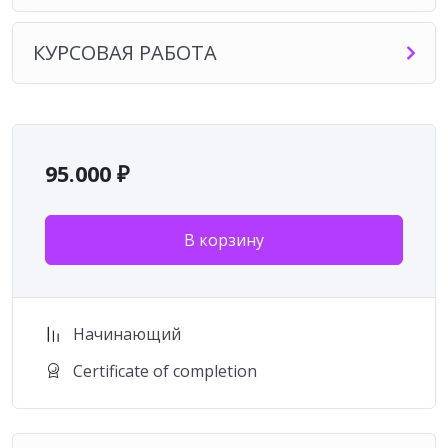
начинающих:
КУРСОВАЯ РАБОТА
✫ Курс 1.1. “
Азбука языка Астрологии
”
✫ Курс 1.2. «
Синтез элементов космограммы
«
✫ Курс 1.3. “
Синтез элементов гороскопа и его
толкование
”
95.000
₽
Контакты для связи по вопросам обучения на
курсе и его приобретения:
В корзину
Прокуратор Школы: Ольга Смольникова +7 (965)
232-40-52 (Telegram, WhatsApp), isoma.edu@gmail.com.
Начинающий
Certificate of completion