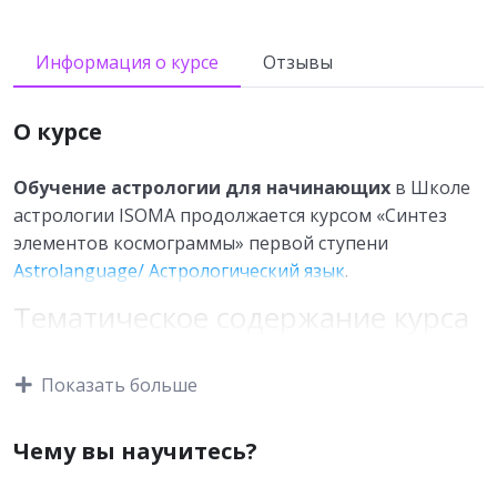
Информация о курсе
Отзывы
О курсе
Обучение астрологии для начинающих
в Школе
астрологии ISOMA продолжается курсом «Синтез
элементов космограммы» первой ступени
Astrolanguage/ Астрологический язык
.
Тематическое содержание курса
1.4 «Начала астрологического
прогнозирования»
Показать больше
Чему вы научитесь?
✵ Введение в прогностическую астрологию
✵ Карта в динамике