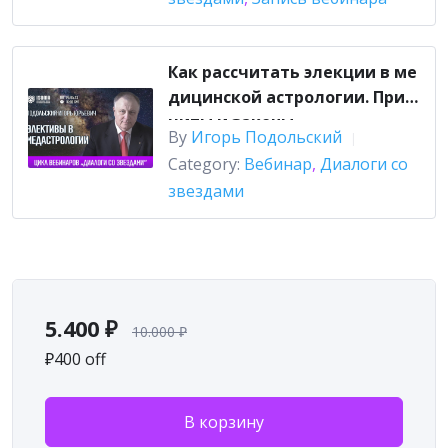
Как рассчитать элекции в ме
дицинской астрологии. Прин
ципы и законы
By
Игорь Подольский
|
Category:
Вебинар
,
Диалоги со
звездами
5.400
₽
10.000
₽
₽400 off
В корзину