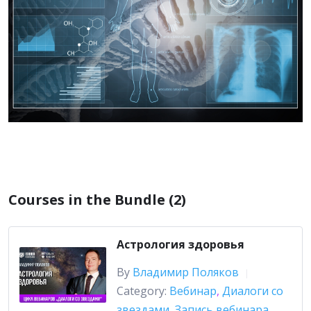
Courses in the Bundle (2)
Астрология здоровья
By
Владимир Поляков
|
Category:
Вебинар
,
Диалоги со
звездами
,
Запись вебинара