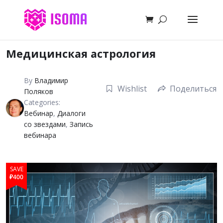
Медицинская астрология
By
Владимир
Wishlist
Поделиться
Поляков
Categories:
Вебинар
,
Диалоги
со звездами
,
Запись
вебинара
SAVE
₽400