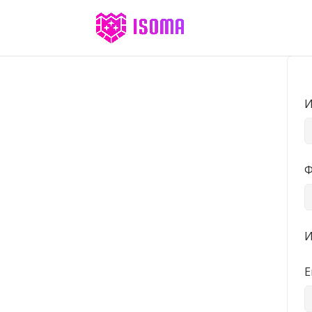
И
Ф
И
E