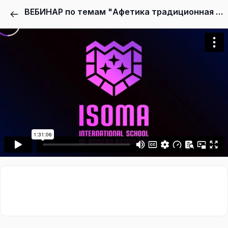
ВЕБИНАР по темам "Афетика традиционная и афетика новая. Связь планет и знаков Зодиака. Определение ведущей (выделенной) планеты"